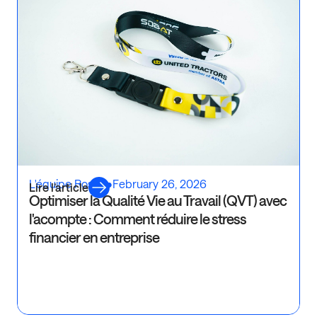
L'équipe Rosaly
•
February 26, 2026
Lire l’article
Optimiser la Qualité Vie au Travail (QVT) avec
l'acompte : Comment réduire le stress
financier en entreprise