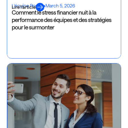
L'équipe Rosaly
•
March 5, 2026
Lire l’article
Comment le stress financier nuit à la
performance des équipes et des stratégies
pour le surmonter
Ré