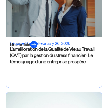
L'équipe Rosaly
•
February 26, 2026
Lire l’article
L'amélioration de la Qualité de Vie au Travail
(QVT) par la gestion du stress financier : Le
témoignage d'une entreprise prospère
Ré