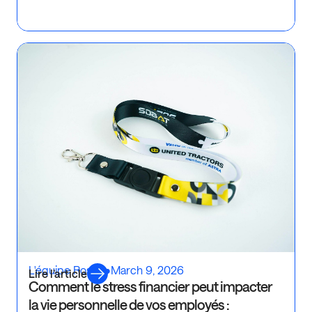
Ré
L'équipe Rosaly
•
March 9, 2026
Lire l’article
Comment le stress financier peut impacter
la vie personnelle de vos employés :