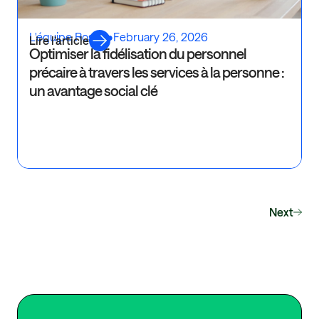
L'équipe Rosaly
•
February 26, 2026
Lire l’article
Optimiser la fidélisation du personnel
précaire à travers les services à la personne :
un avantage social clé
Next