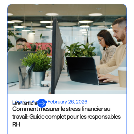
Ré
L'équipe Rosaly
•
February 26, 2026
Lire l’article
Comment mesurer le stress financier au
travail: Guide complet pour les responsables
RH