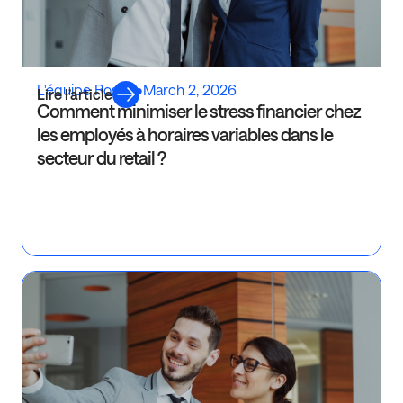
L'équipe Rosaly
•
March 2, 2026
Lire l’article
Comment minimiser le stress financier chez
les employés à horaires variables dans le
secteur du retail ?
Ré