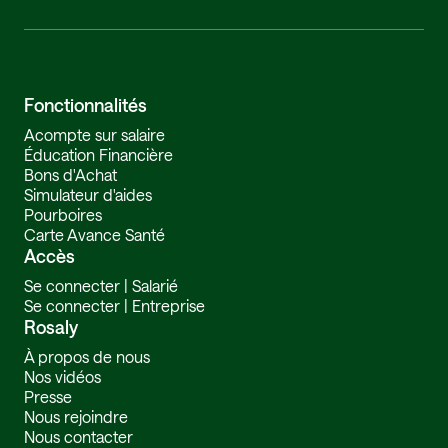
Fonctionnalités
Fi
Acompte sur salaire
Éducation Financière
Bons d'Achat
Simulateur d'aides
Pourboires
Carte Avance Santé
Accès
Se connecter | Salarié
Se connecter | Entreprise
Rosaly
À propos de nous
Nos vidéos
Presse
Nous rejoindre
Nous contacter
L'équipe Rosaly
•
Dec 5, 2024
Lire l’article