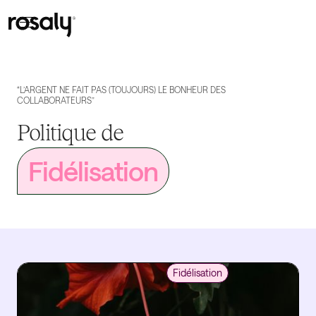
“L’ARGENT NE FAIT PAS (TOUJOURS) LE BONHEUR DES
COLLABORATEURS”
Politique de
Fidélisation
Fidélisation