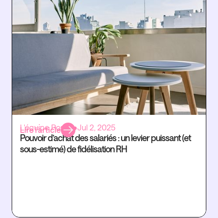
L'équipe Rosaly
•
Jul 2, 2025
Lire l’article
Pouvoir d’achat des salariés : un levier puissant (et
sous-estimé) de fidélisation RH