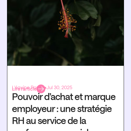
L'équipe Rosaly
•
Jul 30, 2025
Lire l’article
Pouvoir d’achat et marque
employeur : une stratégie
RH au service de la