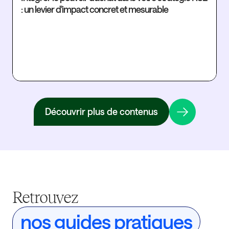
: un levier d'impact concret et mesurable
Fi
Découvrir plus de contenus
Retrouvez
nos guides pratiques