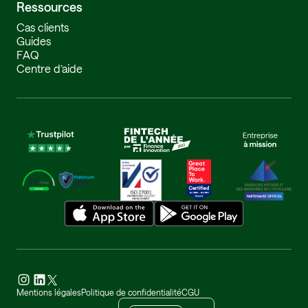
Ressources
Aide aux salariés : Le conseiller du salarié
Cas clients
Guides
FAQ
Centre d’aide
Fi
Mentions légales
Politique de confidentialité
CGU