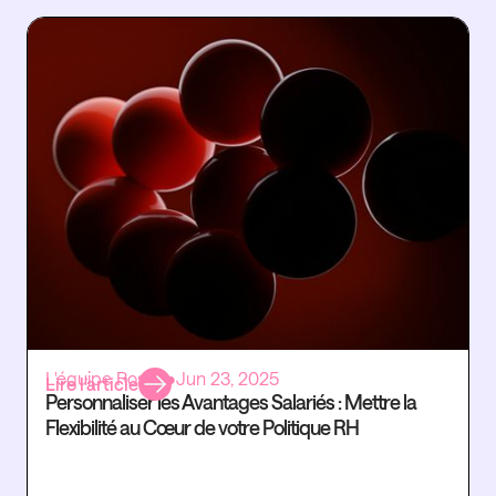
Fi
L'équipe Rosaly
•
Jun 23, 2025
Lire l’article
Personnaliser les Avantages Salariés : Mettre la
Flexibilité au Cœur de votre Politique RH