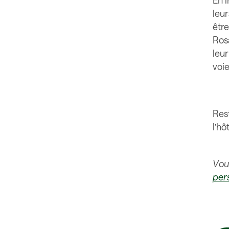
En i
leur
être
Rosa
leu
voie
Res
l’hô
Vou
per