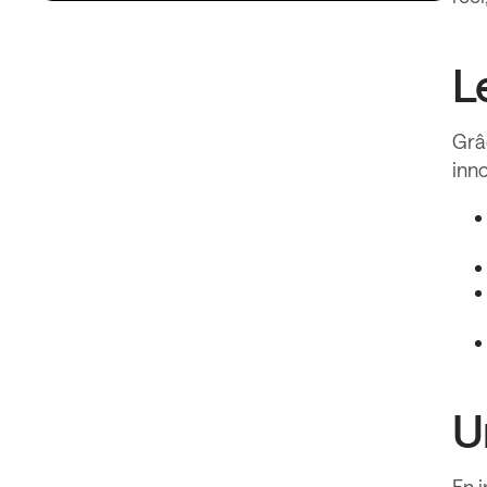
L
Grâc
inno
U