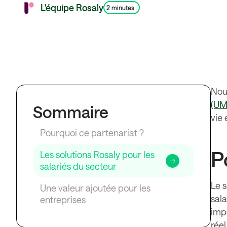
L'équipe Rosaly
2 minutes
Nou
(UM
Sommaire
vie 
‍Pourquoi ce partenariat ?‍
P
‍Les solutions Rosaly pour les
salariés du secteur‍
Le s
Une valeur ajoutée pour les
sala
entreprises‍
impo
réel