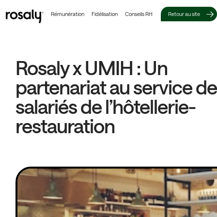
Rémunération
Fidélisation
Conseils RH
Retour au site
Rosaly x UMIH : Un
partenariat au service d
salariés de l’hôtellerie-
restauration