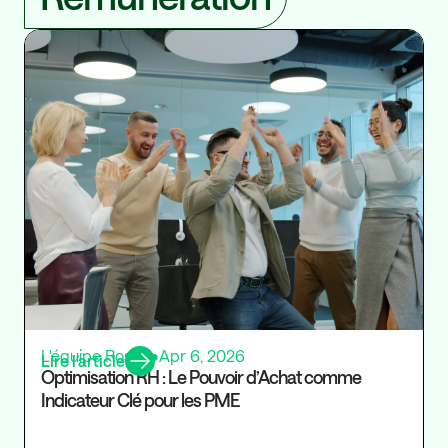
Ré
L'équipe Rosaly
•
Apr 6, 2026
Lire l’article
Optimisation RH : Le Pouvoir d’Achat comme
Indicateur Clé pour les PME