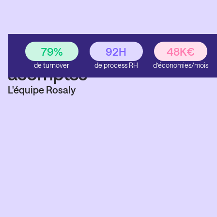
Simplifier la gestions des
79
%
92
H
48K€
de turnover
de process RH
d’économies/mois
acomptes
L'équipe Rosaly