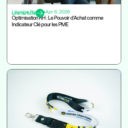
L'équipe Rosaly
•
Apr 6, 2026
Lire l’article
Optimisation RH : Le Pouvoir d’Achat comme
Indicateur Clé pour les PME
Ré