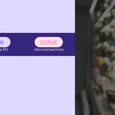
é
H
237k€
ss RH
d’économies/mois