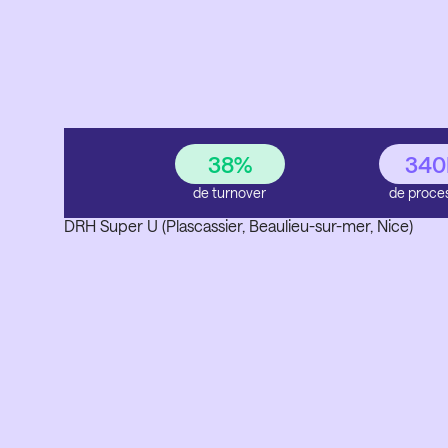
Offrir plus de flexibilit
38
%
340
de turnover
de proce
Aurélie Fèvre
DRH Super U (Plascassier, Beaulieu-sur-mer, Nice)