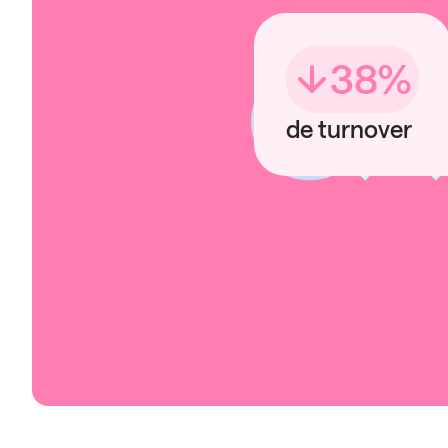
38
%
de turnover