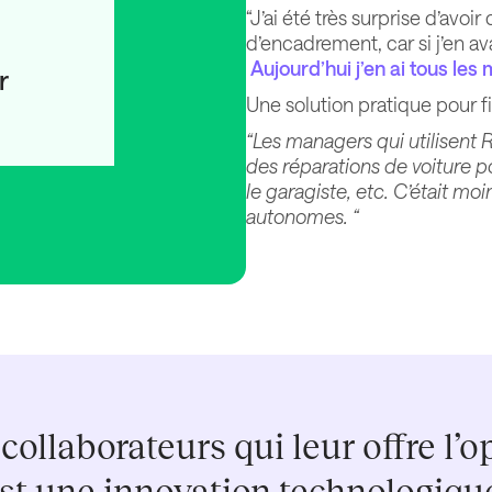
“J’ai été très surprise d’avo
d’encadrement, car si j’en ava
Aujourd’hui j’en ai tous les
r
Une solution pratique pour fi
“Les managers qui utilisent 
des réparations de voiture po
le garagiste, etc. C’était mo
autonomes. “
 collaborateurs qui leur offre l’