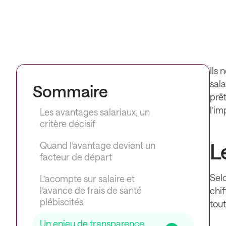
Ils 
sala
Sommaire
prêt
l’im
Les avantages salariaux, un
critère décisif
L
Quand l’avantage devient un
facteur de départ
Sel
L’acompte sur salaire et
l’avance de frais de santé
chif
plébiscités
tout
Un enjeu de transparence