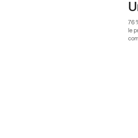
U
76 
le p
comm