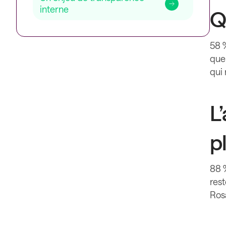
interne
Q
58 
que 
qui 
L
p
88 
rest
Rosa