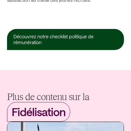
Découvrez notre checklist politique de
rémunération
Plus de contenu sur la
Fidélisation
Fi