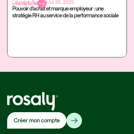
L'équipe Rosaly
•
Jul 30, 2025
Lire l’article
Pouvoir d’achat et marque employeur : une
stratégie RH au service de la performance sociale
Créer mon compte