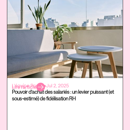
L'équipe Rosaly
•
Jul 2, 2025
Lire l’article
Pouvoir d’achat des salariés : un levier puissant (et
sous-estimé) de fidélisation RH