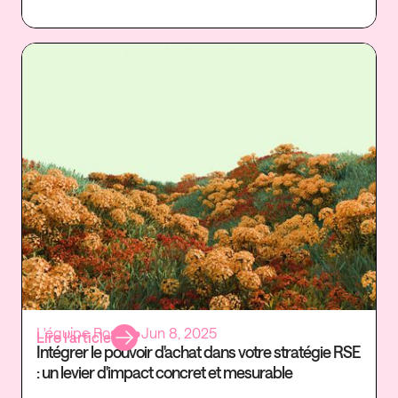
Fi
L'équipe Rosaly
•
Jun 8, 2025
Lire l’article
Intégrer le pouvoir d'achat dans votre stratégie RSE
: un levier d'impact concret et mesurable