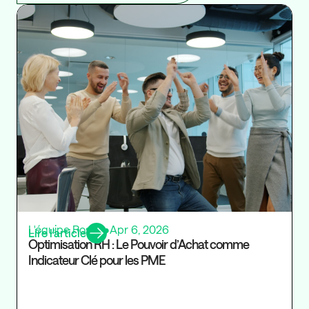
Ré
L'équipe Rosaly
•
Apr 6, 2026
Lire l’article
Optimisation RH : Le Pouvoir d’Achat comme
Indicateur Clé pour les PME