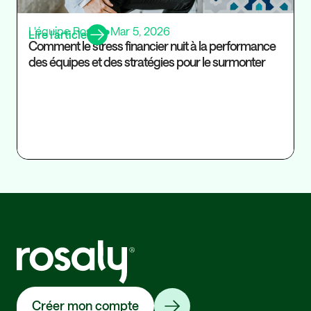
L'équipe Rosaly
•
Mar 5, 2026
Lire l’article
Comment le stress financier nuit à la performance
des équipes et des stratégies pour le surmonter
Créer mon compte