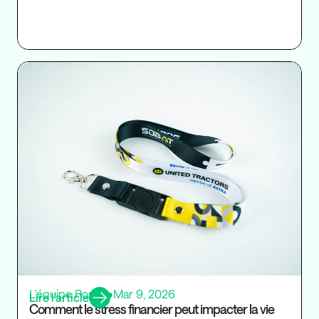
Ré
L'équipe Rosaly
•
Mar 9, 2026
Lire l’article
Comment le stress financier peut impacter la vie