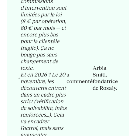
commissions
d’intervention sont
limitées par la loi
(8 € par opération,
80 € par mois — et
encore plus bas
pour la clientèle
fragile). Ça ne
bouge pas sans
changement de
texte.
Arbia
Et en 2026 ? Le 20
a
Smiti,
«
novembre, les
commenté
fondatrice
découverts entrent
de Rosaly.
dans un cadre plus
strict (vérification
de solvabilité, infos
renforcées…). Cela
va encadrer
l’octroi, mais sans
augmenter