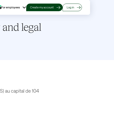
For employees
Create my account
Log in
 and legal
S) au capital de 104