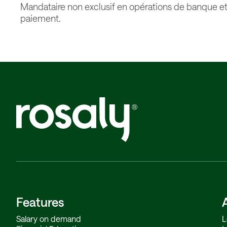
Mandataire non exclusif en opérations de banque et
paiement.
Features
Salary on demand
L