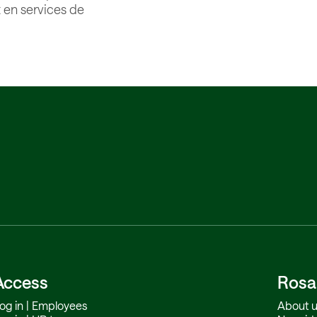
 en services de
Access
Rosa
og in | Employees
About u