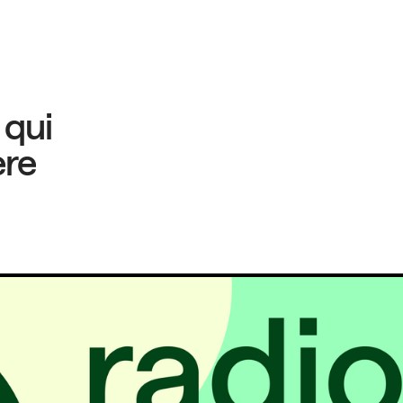
 qui
ère