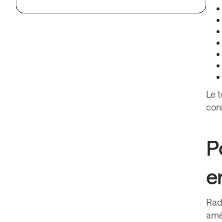
Le t
con
P
e
Radi
amél