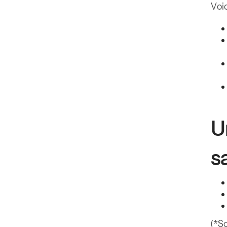
Voic
U
s
(*S